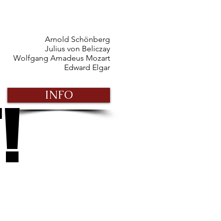
Arnold Schönberg
Julius von Beliczay
Wolfgang Amadeus Mozart
Edward Elgar
INFO
!
!