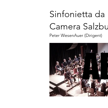
Sinfonietta da
Camera Salzb
Peter WesenAuer (Dirigent)
A
A